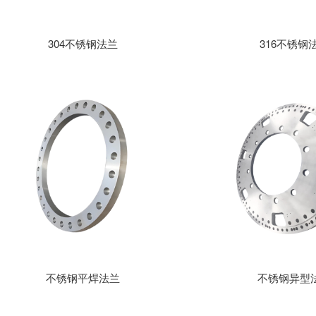
304不锈钢法兰
316不锈钢
不锈钢平焊法兰
不锈钢异型