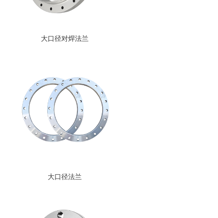
大口径对焊法兰
大口径法兰